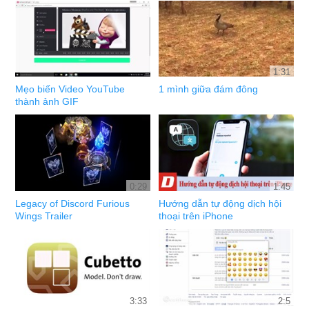
1:31
Mẹo biến Video YouTube
1 mình giữa đám đông
thành ảnh GIF
0:29
1:45
Legacy of Discord Furious
Hướng dẫn tự động dịch hội
Wings Trailer
thoại trên iPhone
3:33
2:5