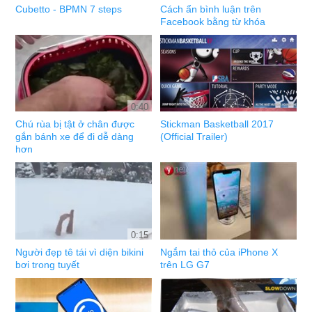
Cubetto - BPMN 7 steps
Cách ẩn bình luận trên
Facebook bằng từ khóa
0:40
Chú rùa bị tật ở chân được
Stickman Basketball 2017
gắn bánh xe để đi dễ dàng
(Official Trailer)
hơn
0:15
Người đẹp tê tái vì diện bikini
Ngắm tai thỏ của iPhone X
bơi trong tuyết
trên LG G7