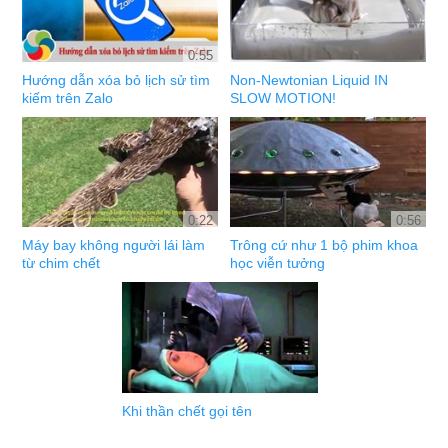
0:55
Hướng dẫn xóa bỏ lịch sử tìm
Non-Newtonian Liquid IN
kiếm trên Zalo
SLOW MOTION!
0:22
0:56
Máy bay không người lái làm
Trông cứ như 1 bộ phim khoa
từ chim chết
học viễn tưởng
Khi thần chết gọi tên