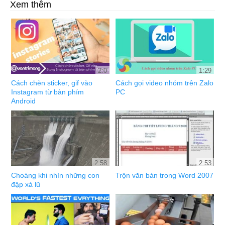
Xem thêm
2:0
1:29
Cách chèn sticker, gif vào
Cách gọi video nhóm trên Zalo
Instagram từ bàn phím
PC
Android
2:58
2:53
Choáng khi nhìn những con
Trộn văn bản trong Word 2007
đập xả lũ