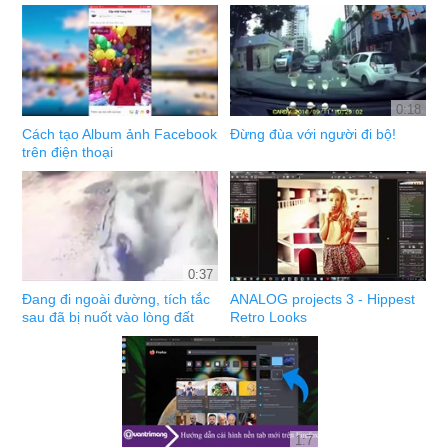
0:18
Cách tạo Album ảnh Facebook
Đừng đùa với người đi bộ!
trên điện thoại
0:37
Đang đi ngoài đường, tích tắc
ANALOG projects 3 - Hippest
sau đã bị nuốt vào lòng đất
Retro Looks
1:7