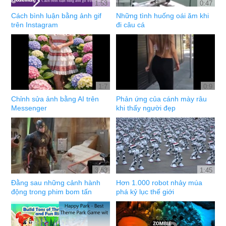
1:53
0:47
Cách bình luận bằng ảnh gif
Những tình huống oái ăm khi
trên Instagram
đi câu cá
1:7
0:9
Chỉnh sửa ảnh bằng AI trên
Phản ứng của cánh mày râu
Messenger
khi thấy người đẹp
3:53
1:45
Đằng sau những cảnh hành
Hơn 1.000 robot nhảy múa
động trong phim bom tấn
phá kỷ lục thế giới