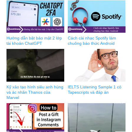
Hướng dẫn bật bảo mật 2 lớp
Cách cài nhạc Spotify làm
tài khoản ChatGPT
chuông báo thức Android
Kỹ xảo tạo hình siêu anh hùng
IELTS Listening Sample 1 có
và ác nhân Thanos của
Tapescripts và đáp án
Marvel