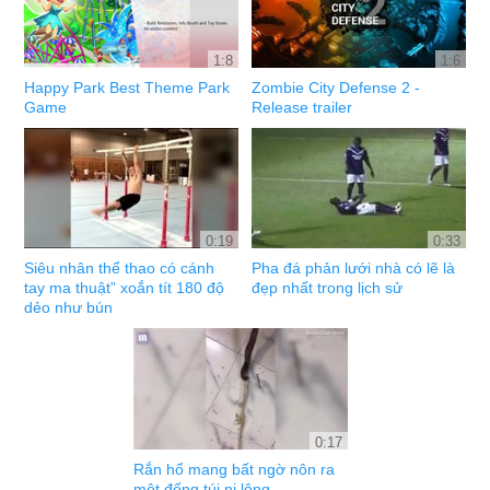
1:8
1:6
Happy Park Best Theme Park
Zombie City Defense 2 -
Game
Release trailer
0:19
0:33
Siêu nhân thể thao có cánh
Pha đá phản lưới nhà có lẽ là
tay ma thuật” xoắn tít 180 độ
đẹp nhất trong lịch sử
dẻo như bún
0:17
Rắn hổ mang bất ngờ nôn ra
một đống túi ni lông