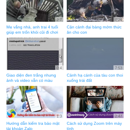
2:7
1:29
Mẹ vắng nhà, anh trai 4 tuổi
Cận cảnh đại bàng mớm thức
giúp em trốn khỏi cũi đi chơi
ăn cho con
0:4
7:53
Giao diện đen trắng nhưng
Cảnh hạ cánh của tàu con thoi
ảnh và video vẫn có màu
xuống trái đất
1:3
2:47
Hướng dẫn kiểm tra bảo mật
Cách sử dụng Zoom trên máy
tài khoản Zalo
tính