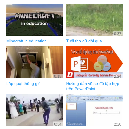
0:37
Minecraft in education
Tuổi thơ dữ dội quá
0:19
2:24
Lắp quạt thông gió
Hướng dẫn vẽ sơ đồ tập hợp
trên PowerPoint
0:34
2:28