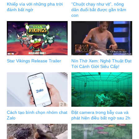
Khiếp vía với những pha trời
“Chuột chạy như vịt”, nông
đánh bất ngờ
dân đuổi bắt được gần trăm
con
Star Vikings Release Trailer
Nín Thở Xem: Nghệ Thuật Đạt
Tới Cảnh Giới Siêu Cấp!
2:8
Cách tạo bình chọn nhóm chat
Đặt camera trong bẫy cua và
Zalo
phát hiện điều bất ngờ sau 2h