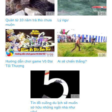
0:17
0:18
Quân tử 10 năm trả thù chưa
Lý ngư
muộn
1:22
1:36
Hướng dẫn chơi game Võ Đài
Ai sẽ chiến thắng?
Tối Thượng
4:40
Tín đồ cuồng du lịch sẽ muốn
sở hữu những ngôi nhà như
vậy!