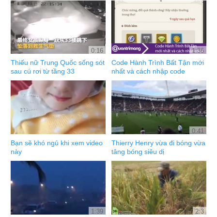
0:16
1:36
Thiếu nữ Trung Quốc sống sót
Code Hành Trình Bất Tận mới
sau cú rơi từ tầng 33
nhất và cách nhập code
0:41
Bạn sẽ khó ngủ khi xem video
Thierry Henry vừa đi bóng vừa
này
tâng bóng siêu dị
1:39
2:3