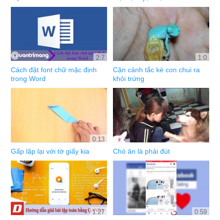
2:7
1:0
Cách đặt font chữ mặc định
Cận cảnh tắc kè con chui ra
trong Word
khỏi trứng
0:13
Gấp lặp lại với tờ giấy kia
Chó ăn là phải đút
1:27
0:59