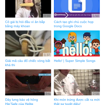
0:16
1:50
Cô gái bị hói đầu vì ăn bắp
Cách tạo ghi chú cuộc họp
bằng máy khoan
trong Google Docs
1:37
Giải mã câu đố chiếc vòng bất
Hello! | Super Simple Songs
khả thi
2:5
2:58
Dây lưng bảo vệ hông
Khi món trứng được cắt ra mới
Hip'Safe của Helite
thật sự tuyệt diệu!