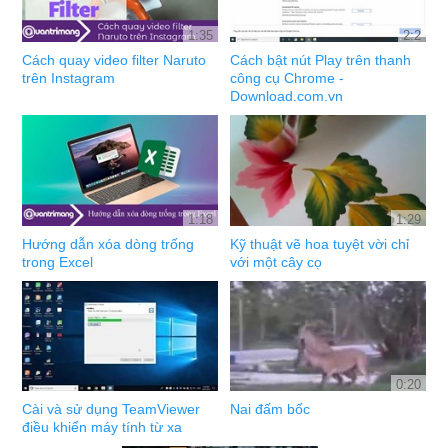
1:35
2:2
Cách quay video filter Naruto
Cách bật nút Play trên thanh
trên Instagram
công cụ Chrome -
Download.com.vn
1:18
1:29
Hướng dẫn xóa dòng trống
Kỹ thuật vẽ hoa tuyệt vời chỉ
trong Excel
với một cây cọ
0:20
Cài và sử dụng TeamViewer
Nai đấm bốc
điều khiển máy tính từ xa