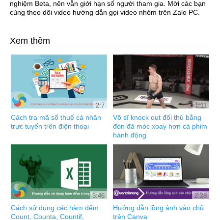
nghiệm Beta, nên vẫn giới hạn số người tham gia. Mời các bạn
cùng theo dõi video hướng dẫn gọi video nhóm trên Zalo PC.
Xem thêm
2:7
1:11
Cách tra mã số thuế cá nhân
Võ sĩ knock out đối thủ bằng
trực tuyến trên điện thoại
đòn đá móc xoay hơn cả phim
hành động
3:46
2:28
Cách sử dụng các hàm đếm
Hướng dẫn lồng ảnh vào chữ
Count, Counta, Countif,
trên Canva