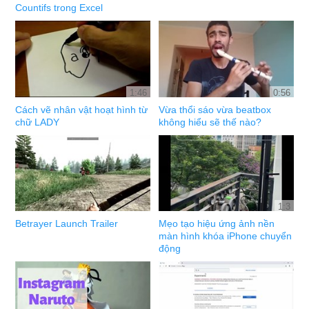
Countifs trong Excel
1:46
0:56
Cách vẽ nhân vật hoạt hình từ
Vừa thổi sáo vừa beatbox
chữ LADY
không hiểu sẽ thế nào?
1:3
Betrayer Launch Trailer
Mẹo tạo hiệu ứng ảnh nền
màn hình khóa iPhone chuyển
động