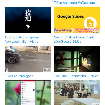
Tiếng Anh cùng VnDoc.com
2:33
Hướng dẫn chơi game
Cách mở slide PowerPoint
Yomawari: Night Alone
trên Google Slides
0:20
"Siêu xe" chở gạch
The Hum: Abductions - Trailer
1:12