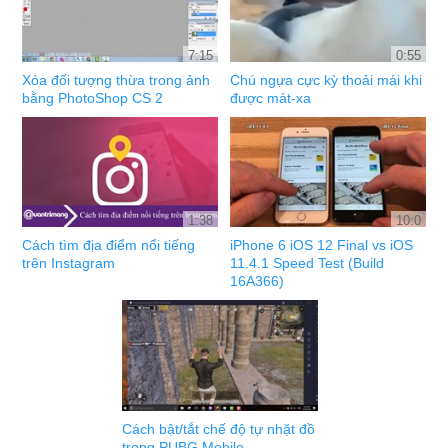
7:15
0:55
Xóa đối tượng thừa trong ảnh
Chú ngựa cực kỳ thoải mái khi
bằng PhotoShop CS 2
được mát-xa
1:38
10:0
Cách tìm địa điểm nổi tiếng
iPhone 6 iOS 12 Final vs iOS
trên Instagram
11.4.1 Speed Test (Build
16A366)
Cách bật/tắt chế độ tự nhặt đồ
trong PUBG Mobile