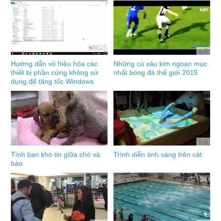
5:6
Hướng dẫn vô hiệu hóa các
Những cú xâu kim ngoạn mục
thiết bị phần cứng không sử
nhất bóng đá thế giới 2015
dụng để tăng tốc Windows
5:8
Tình bạn khó tin giữa chó và
Trình diễn ánh sáng trên cát
báo