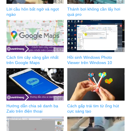
1:24
1:4
Lời cầu hôn bất ngờ và ngọt
Thánh bơi không cần lấy hơi
ngào
quá pro
1:52
1:13
Cách tìm cây xăng gần nhất
Hồi sinh Windows Photo
trên Google Maps
Viewer trên Windows 10
1:19
Hướng dẫn chia sẻ danh bạ
Cách gấp trái tim từ ống hút
Zalo trên điện thoại
cực sáng tạo