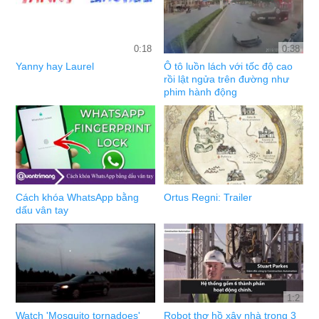
0:18
0:38
Yanny hay Laurel
Ô tô luồn lách với tốc độ cao
rồi lật ngửa trên đường như
phim hành động
Cách khóa WhatsApp bằng
Ortus Regni: Trailer
dấu vân tay
1:2
Watch 'Mosquito tornadoes'
Robot thợ hồ xây nhà trong 3