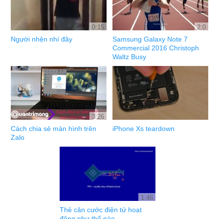
0:15
2:0
Người nhện nhí đây
Samsung Galaxy Note 7
Commercial 2016 Christoph
Waltz Busy
3:26
Cách chia sẻ màn hình trên
iPhone Xs teardown
Zalo
1:46
Thẻ căn cước điện tử hoạt
động như thế nào