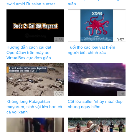
swirl amid Russian sunset
tuần
4:38
0:57
Hướng dẫn cách cài đặt
Tuổi thọ các loài vật hiếm
OpenClaw trên máy ảo
người biết chính xác
VirtualBox cực đơn giản
0:57
1:8
Khủng long Patagotitan
Cột lửa sulfur 'nhảy múa' đẹp
mayorum, sinh vật lớn hơn cả
nhưng nguy hiểm
cá voi xanh