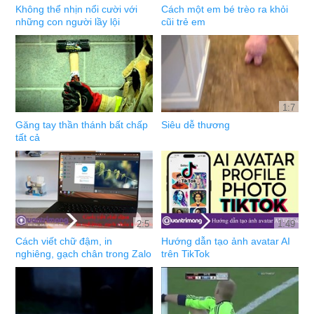
Không thể nhịn nổi cười với
Cách một em bé trèo ra khỏi
những con người lầy lội
cũi trẻ em
1:7
Găng tay thần thánh bất chấp
Siêu dễ thương
tất cả
2:5
1:49
Cách viết chữ đậm, in
Hướng dẫn tạo ảnh avatar AI
nghiêng, gạch chân trong Zalo
trên TikTok