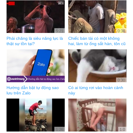
5:21
0:38
Phải chăng là siêu năng lực là
Chiếc bán tải có một không
thật sự tồn tại?
hai, làm từ ống sắt hàn, tôn cũ
0:30
Hướng dẫn bật tự động sao
Có ai từng rơi vào hoàn cảnh
lưu trên Zalo
này
1:26
1:0