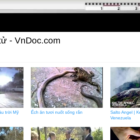
 tử - VnDoc.com
ầu trời Mỹ
Ếch ăn tươi nuốt sống rắn
Salto Angel | 
Venezuela