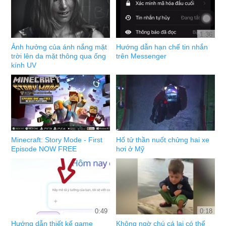
1:36
Ảnh hưởng của ánh nắng mặt
Hướng dẫn hạn chế tin nhắn
trời lên da mặt thông qua ống
trên Messenger
kính UV
Minecraft: Story Mode - First
Hố tử thần nuốt chửng hai xe
Episode NOW FREE
hơi ở Mỹ
0:49
0:18
Hướng dẫn thiết kế game
Không ngờ chú cá lại có thể