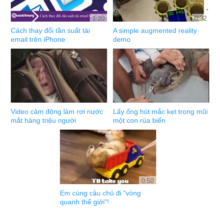
1:20
0:32
Cách thay đổi tần suất tải
A simple augmented reality
email trên iPhone
demo
Video cảm động làm rơi nước
Lấy ống hút mắc kẹt trong mũi
mắt hàng triệu người
một con rùa biển
0:50
Em cùng cậu chủ đi "vòng
quanh thế giới"!