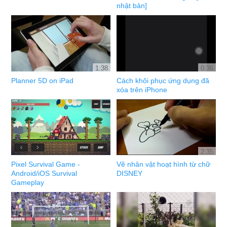
nhật bản]
1:38
0:36
Planner 5D on iPad
Cách khôi phục ứng dụng đã
xóa trên iPhone
2:35
Pixel Survival Game -
Vẽ nhân vật hoạt hình từ chữ
Android/iOS Survival
DISNEY
Gameplay