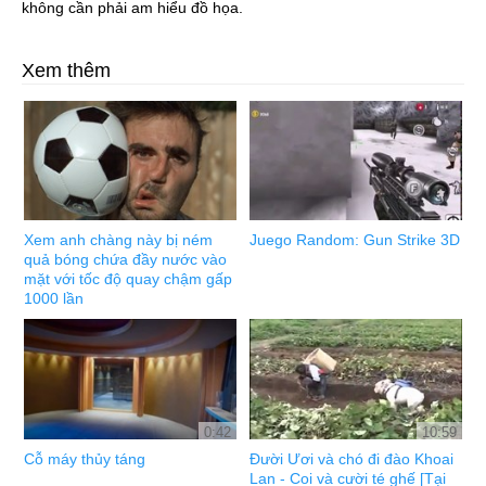
không cần phải am hiểu đồ họa.
Xem thêm
Xem anh chàng này bị ném
Juego Random: Gun Strike 3D
quả bóng chứa đầy nước vào
mặt với tốc độ quay chậm gấp
1000 lần
0:42
10:59
Cỗ máy thủy táng
Đười Ươi và chó đi đào Khoai
Lan - Coi và cười té ghế [Tại