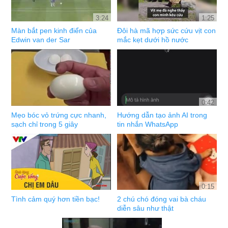
3:24
1:25
Màn bắt pen kinh điển của
Đôi hà mã hợp sức cứu vịt con
Edwin van der Sar
mắc kẹt dưới hồ nước
0:42
Mẹo bóc vỏ trứng cực nhanh,
Hướng dẫn tạo ảnh AI trong
sạch chỉ trong 5 giây
tin nhắn WhatsApp
0:15
Tình cảm quý hơn tiền bạc!
2 chú chó đóng vai bà cháu
diễn sâu như thật