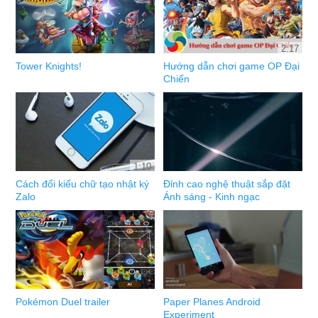
2:17
Tower Knights!
Hướng dẫn chơi game OP Đại
Chiến
1:10
Cách đổi kiểu chữ tạo nhật ký
Đỉnh cao nghệ thuật sắp đặt
Zalo
Ánh sáng - Kinh ngạc
Pokémon Duel trailer
Paper Planes Android
Experiment