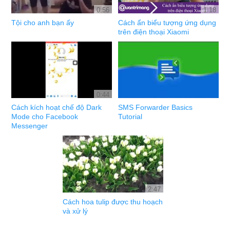
0:56
1:18
Tội cho anh bạn ấy
Cách ẩn biểu tượng ứng dụng
trên điện thoại Xiaomi
0:44
Cách kích hoạt chế độ Dark
SMS Forwarder Basics
Mode cho Facebook
Tutorial
Messenger
2:47
Cách hoa tulip được thu hoạch
và xử lý