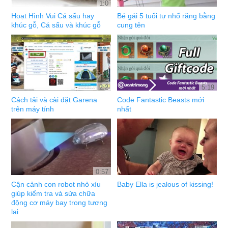
1:0
Hoạt Hình Vui Cá sấu hay
Bé gái 5 tuổi tự nhổ răng bằng
khúc gỗ, Cá sấu và khúc gỗ
cung tên
2:2
5:19
Cách tải và cài đặt Garena
Code Fantastic Beasts mới
trên máy tính
nhất
0:57
Cận cảnh con robot nhỏ xíu
Baby Ella is jealous of kissing!
giúp kiểm tra và sửa chữa
động cơ máy bay trong tương
lai