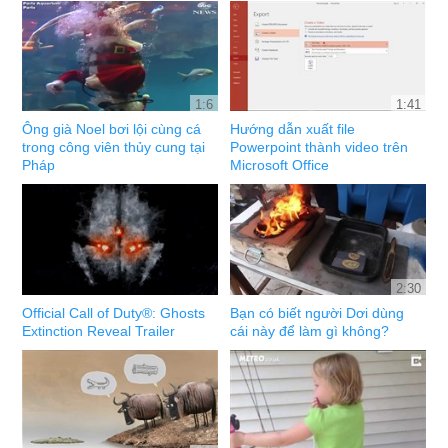
1:6
1:41
Ông già Noel bơi lội cùng cá
Hướng dẫn xuất file
trong công viên thủy cung tại
Powerpoint thành video trên
Pháp
Microsoft Office
2:30
Official Call of Duty®: Ghosts
Bạn có biết người Dơi dùng
Extinction Reveal Trailer
cái này để làm gì không?