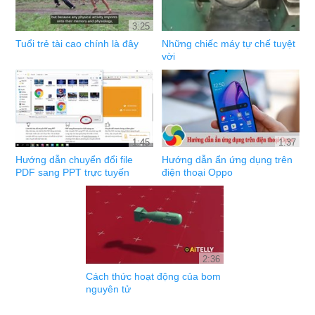
3:25
Tuổi trẻ tài cao chính là đây
Những chiếc máy tự chế tuyệt
vời
1:45
1:37
Hướng dẫn chuyển đổi file
Hướng dẫn ẩn ứng dụng trên
PDF sang PPT trực tuyến
điện thoại Oppo
2:36
Cách thức hoạt động của bom
nguyên tử