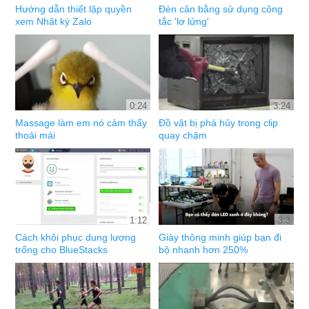
Hướng dẫn thiết lập quyền
Đèn cân bằng sử dụng công
xem Nhật ký Zalo
tắc 'lơ lửng'
0:24
3:24
Massage làm em nó cảm thấy
Đồ vật bị phá hủy trong clip
thoải mái
quay chậm
1:12
3:3
Cách khôi phục dung lượng
Giày thông minh giúp bạn đi
trống cho BlueStacks
bộ nhanh hơn 250%