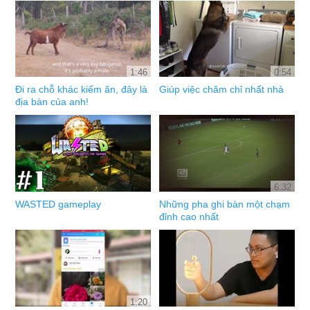
1:46
0:54
Đi ra chỗ khác kiếm ăn, đây là
Giúp việc chăm chỉ nhất nhà
địa bàn của anh!
6:32
WASTED gameplay
Những pha ghi bàn một chạm
đỉnh cao nhất
1:20