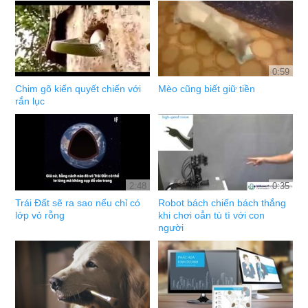
0:59
Chim gõ kiến quyết chiến với
Mèo cũng biết giữ tiền
rắn lục
2:48
0:35
Trái Đất sẽ ra sao nếu chỉ có
Robot bách chiến bách thắng
lớp vỏ rỗng
khi chơi oẳn tù tì với con
người