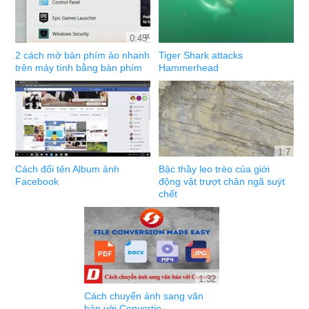
0:45
2 cách mở bàn phím ảo nhanh
Tiger Shark attacks
trên máy tính bằng bàn phím
Hammerhead
1:7
Cách đổi tên Album ảnh
Bậc thầy leo trèo của giới
Facebook
động vật trượt chân ngã suýt
chết
1:32
Cách chuyển ảnh sang văn
bản với Convertio