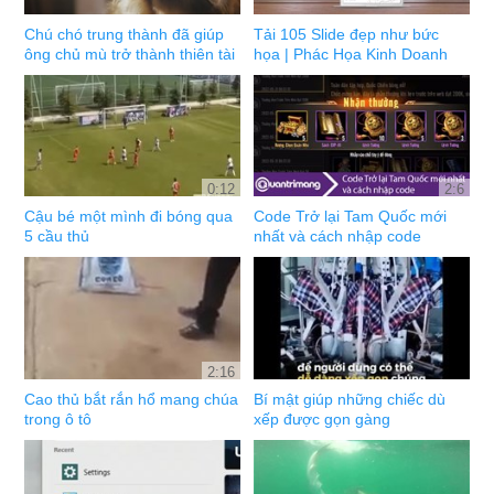
Chú chó trung thành đã giúp
Tải 105 Slide đẹp như bức
ông chủ mù trở thành thiên tài
họa | Phác Họa Kinh Doanh
0:12
2:6
Cậu bé một mình đi bóng qua
Code Trở lại Tam Quốc mới
5 cầu thủ
nhất và cách nhập code
2:16
Cao thủ bắt rắn hổ mang chúa
Bí mật giúp những chiếc dù
trong ô tô
xếp được gọn gàng