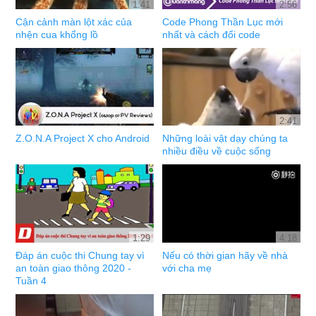
1:41
2:56
Cận cảnh màn lột xác của
Code Phong Thần Lục mới
nhện cua khổng lồ
nhất và cách đổi code
2:41
Z.O.N.A Project X cho Android
Những loài vật dạy chúng ta
nhiều điều về cuộc sống
1:29
4:18
Đáp án cuộc thi Chung tay vì
Nếu có thời gian hãy về nhà
an toàn giao thông 2020 -
với cha mẹ
Tuần 4