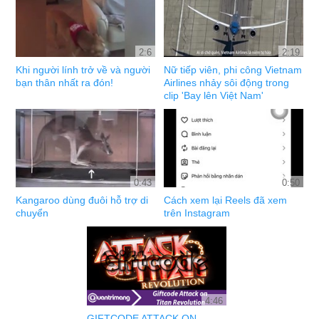
2:6
2:19
Khi người lính trở về và người
Nữ tiếp viên, phi công Vietnam
bạn thân nhất ra đón!
Airlines nhảy sôi động trong
clip 'Bay lên Việt Nam'
0:43
0:50
Kangaroo dùng đuôi hỗ trợ di
Cách xem lại Reels đã xem
chuyển
trên Instagram
4:46
GIFTCODE ATTACK ON