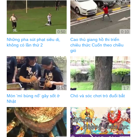
0:50
0:10
Những pha sút phạt siêu dị,
Cao thủ giang hồ thi triển
không có lần thứ 2
chiêu thức Cuốn theo chiều
gió
0:53
1:7
Món 'mì bùng nổ' gây sốt ở
Chó và sóc chơi trò đuổi bắt
Nhật