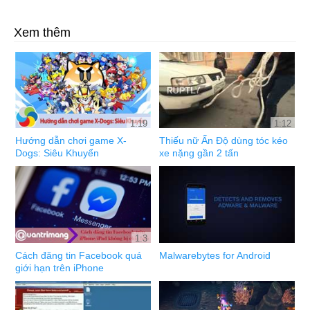
Xem thêm
1:19
1:12
Hướng dẫn chơi game X-
Thiếu nữ Ấn Độ dùng tóc kéo
Dogs: Siêu Khuyển
xe nặng gần 2 tấn
1:3
Cách đăng tin Facebook quá
Malwarebytes for Android
giới hạn trên iPhone