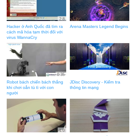
2:8
Hacker ở Anh Quốc đã tìm ra
Arena Masters Legend Begins
cách mã hóa tạm thời đối với
virus WannaCry
0:35
Robot bách chiến bách thắng
JDisc Discovery - Kiểm tra
khi chơi oẳn tù tì với con
thông tin mạng
người
1:0