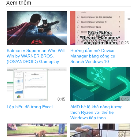
Xem thêm
0:26
Batman v Superman Who Will
Hướng dẫn mở Device
Win by WARNER BROS.
Manager bằng công cụ
(IOS/ANDROID) Gameplay
Search Windows 10
0:45
0:46
Lập biểu đồ trong Excel
AMD hé lộ khả năng tương
thích Ryzen với thế hệ
Windows tiếp theo