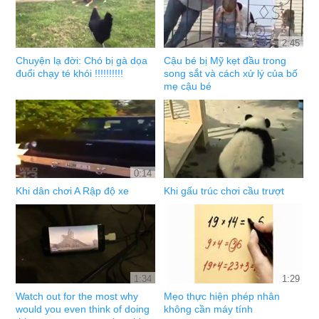
2:45
Chuyện lạ đời: Chó bị gà dọa
Cậu bé bị Mỹ kẹt đầu trong
đuổi chạy té khói !!!!!!!!!!
song sắt và cách xử lý của bố
mẹ cậu bé
0:14
Khi dân chơi A Rập độ xe
Khi gấu trúc chơi cầu trượt
1:34
1:29
Watch out for the most why
Mẹo thực hiện phép nhân
would you even think of doing
không cần máy tính