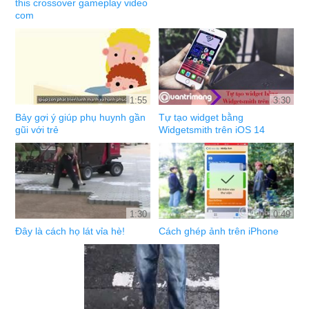
this crossover gameplay video
com
1:55
3:30
Bảy gợi ý giúp phụ huynh gần
Tự tạo widget bằng
gũi với trẻ
Widgetsmith trên iOS 14
1:30
0:49
Đây là cách họ lát vỉa hè!
Cách ghép ảnh trên iPhone