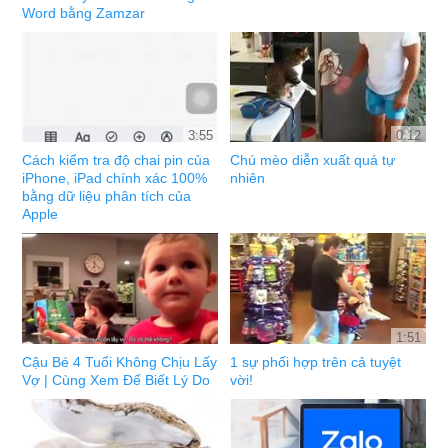
Word bằng Zamzar
3:55
0:12
Cách kiểm tra độ chai pin của
Chú mèo diễn xuất quá tự
iPhone, iPad chính xác 100%
nhiên
bằng dữ liệu phân tích của
Apple
1:51
Cậu Bé 4 Tuổi Không Chịu Lấy
1 sự phối hợp trên cả tuyệt
Vợ | Cùng Xem Để Biết Lý Do
vời!