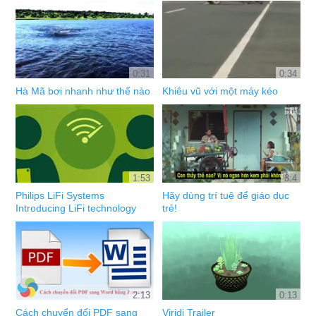
0:31
0:34
Hà Mã bơi nhanh như thế nào
Khiêu vũ với một máy kéo
1:53
3:4
Philips LiFi Systems
Hãy dùng trí tuệ để giáo dục
Introducing LiFi technology
trẻ!
2:13
0:13
Cách chuyển đổi PDF sang
Viridi Trailer