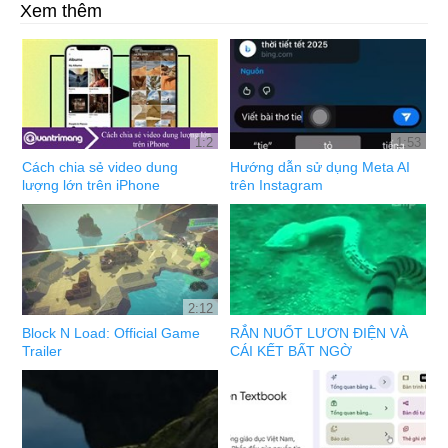
Xem thêm
1:2
1:53
Cách chia sẻ video dung
Hướng dẫn sử dụng Meta AI
lượng lớn trên iPhone
trên Instagram
2:12
Block N Load: Official Game
RẮN NUỐT LƯƠN ĐIỆN VÀ
Trailer
CÁI KẾT BẤT NGỜ