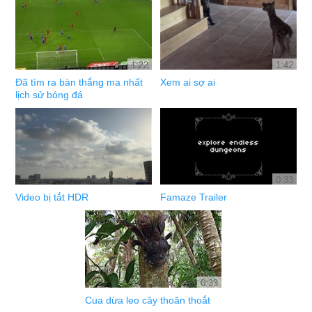
1:22
1:42
Đã tìm ra bàn thắng ma nhất
Xem ai sợ ai
lịch sử bóng đá
0:33
Video bị tắt HDR
Famaze Trailer
0:33
Cua dừa leo cây thoăn thoắt