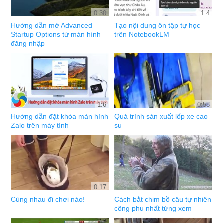
0:30
1:4
Hướng dẫn mở Advanced
Tạo nội dung ôn tập tự học
Startup Options từ màn hình
trên NotebookLM
đăng nhập
1:6
0:58
Hướng dẫn đặt khóa màn hình
Quá trình sản xuất lốp xe cao
Zalo trên máy tính
su
0:17
Cùng nhau đi chơi nào!
Cách bắt chim bồ câu tự nhiên
công phu nhất từng xem