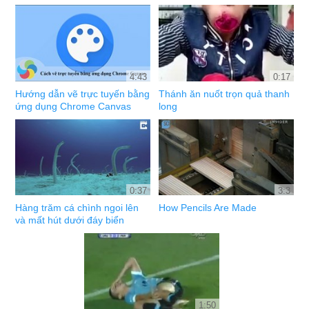
4:43
0:17
Hướng dẫn vẽ trực tuyến bằng
Thánh ăn nuốt trọn quả thanh
ứng dụng Chrome Canvas
long
0:37
3:3
Hàng trăm cá chình ngoi lên
How Pencils Are Made
và mất hút dưới đáy biển
1:50