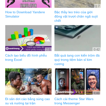
1:7
How to Download Yandere
Bậc thầy leo trèo của giới
Simulator
động vật trượt chân ngã suýt
chết
2:3
0:42
Cách tạo biểu đồ hình phễu
Bắt quả tang con kiến trộm đá
trong Excel
quý trong tiệm bán sỉ kim
cương
1:46
Đi săn dơi cáo bằng súng cao
Cách cài theme Star Wars
su và nướng tại trận
trong Messenger