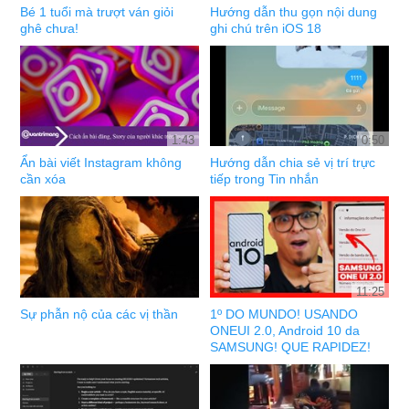
Bé 1 tuổi mà trượt ván giỏi
Hướng dẫn thu gọn nội dung
ghê chưa!
ghi chú trên iOS 18
1:43
0:50
Ẩn bài viết Instagram không
Hướng dẫn chia sẻ vị trí trực
cần xóa
tiếp trong Tin nhắn
11:25
Sự phẫn nộ của các vị thần
1º DO MUNDO! USANDO
ONEUI 2.0, Android 10 da
SAMSUNG! QUE RAPIDEZ!