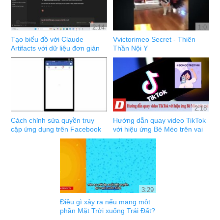
2:14
1:0
Tạo biểu đồ với Claude
Vvictorimeo Secret - Thiên
Artifacts với dữ liệu đơn giản
Thần Nội Y
2:18
Cách chỉnh sửa quyền truy
Hướng dẫn quay video TikTok
cập ứng dụng trên Facebook
với hiệu ứng Bé Mèo trên vai
3:29
Điều gì xảy ra nếu mang một
phần Mặt Trời xuống Trái Đất?