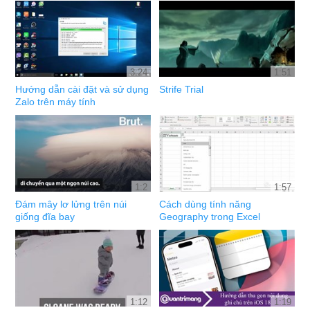
3:24
1:51
Hướng dẫn cài đặt và sử dụng
Strife Trial
Zalo trên máy tính
1:2
1:57
Đám mây lơ lửng trên núi
Cách dùng tính năng
giống đĩa bay
Geography trong Excel
1:12
1:19