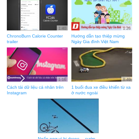
1:40
1:26
ChronoBurn Calorie Counter
Hướng dẫn tạo thiệp mừng
trailer
Ngày Gia đình Việt Nam
1:16
8:49
Cách tải dữ liệu cá nhân trên
1 buổi đua xe điều khiển từ xa
Instagram
ở nước ngoài
Ngẩn ngơ vì bị drone… cướp