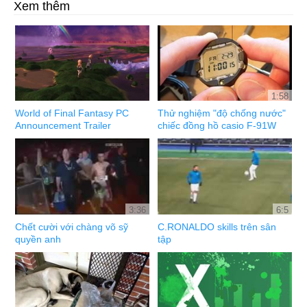
Xem thêm
1:58
World of Final Fantasy PC
Thử nghiệm "độ chống nước"
Announcement Trailer
chiếc đồng hồ casio F-91W
3:36
6:5
Chết cười với chàng võ sỹ
C.RONALDO skills trên sân
quyền anh
tập