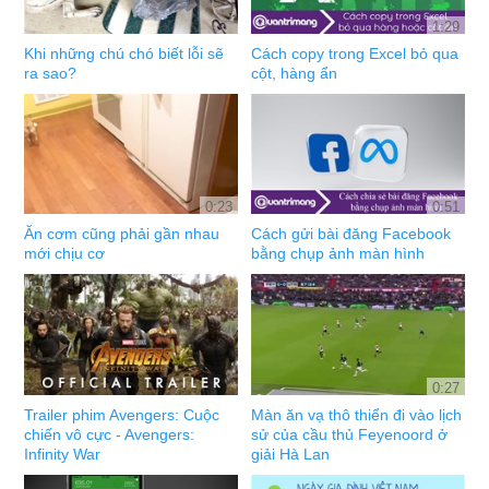
1:29
Khi những chú chó biết lỗi sẽ
Cách copy trong Excel bỏ qua
ra sao?
cột, hàng ẩn
0:23
0:51
Ăn cơm cũng phải gần nhau
Cách gửi bài đăng Facebook
mới chịu cơ
bằng chụp ảnh màn hình
0:27
Trailer phim Avengers: Cuộc
Màn ăn vạ thô thiển đi vào lịch
chiến vô cực - Avengers:
sử của cầu thủ Feyenoord ở
Infinity War
giải Hà Lan