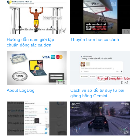
1:9
1:0
Hướng dẫn nam giới tập
Thuyền bơm hơi có cánh
chuẩn động tác xà đơn
1:10
0:51
About LogDog
Cách vẽ sơ đồ tư duy từ bài
giảng bằng Gemini