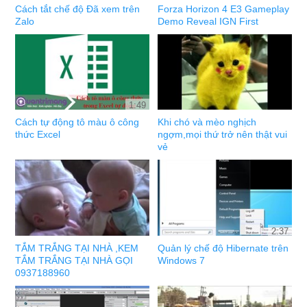
Cách tắt chế độ Đã xem trên
Forza Horizon 4 E3 Gameplay
Zalo
Demo Reveal IGN First
1:49
Cách tự động tô màu ô công
Khi chó và mèo nghịch
thức Excel
ngợm,mọi thứ trở nên thật vui
vẻ
2:37
TẮM TRẮNG TẠI NHÀ ,KEM
Quản lý chế độ Hibernate trên
TẮM TRẮNG TẠI NHÀ GỌI
Windows 7
0937188960