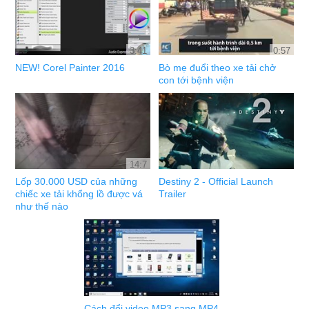
3:41
0:57
NEW! Corel Painter 2016
Bò mẹ đuổi theo xe tải chở
con tới bệnh viện
14:7
Lốp 30.000 USD của những
Destiny 2 - Official Launch
chiếc xe tải khổng lồ được vá
Trailer
như thế nào
Cách đổi video MP3 sang MP4