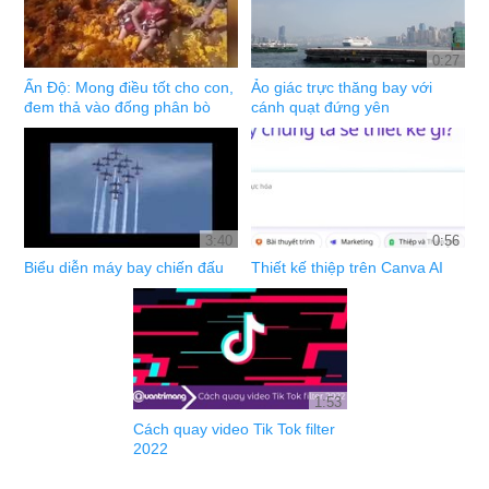
0:27
Ấn Độ: Mong điều tốt cho con,
Ảo giác trực thăng bay với
đem thả vào đống phân bò
cánh quạt đứng yên
3:40
0:56
Biểu diễn máy bay chiến đấu
Thiết kế thiệp trên Canva AI
1:53
Cách quay video Tik Tok filter
2022