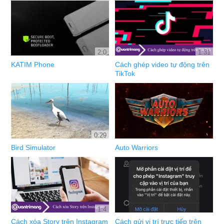
2:0
1:31
KATIM Phone
Cách ghép video tự động trên
TikTok
0:29
Bird Simulator
Auto Warriors
1:4
Cách xóa Story trên Instagram
Cách gửi vị trí trực tiếp trên