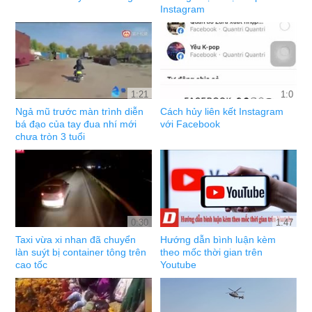
Instagram
1:21
1:0
Ngả mũ trước màn trình diễn
Cách hủy liên kết Instagram
bá đạo của tay đua nhí mới
với Facebook
chưa tròn 3 tuổi
0:30
1:47
Taxi vừa xi nhan đã chuyển
Hướng dẫn bình luận kèm
làn suýt bị container tông trên
theo mốc thời gian trên
cao tốc
Youtube