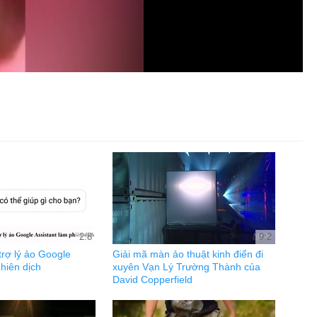
2:8
9:2
rợ lý ảo Google
Giải mã màn ảo thuật kinh điển đi
phiên dịch
xuyên Vạn Lý Trường Thành của
David Copperfield