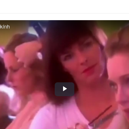
kính
Play
Video