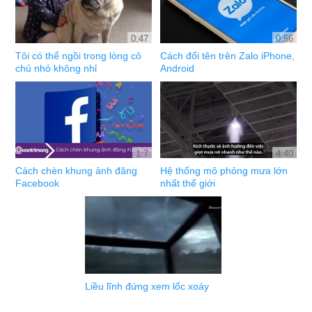
0:47
0:56
Tôi có thể ngồi trong lòng cô
Cách đổi tên trên Zalo iPhone,
chủ nhỏ không nhỉ
Android
1:7
4:40
Cách chèn khung ảnh đăng
Hệ thống mô phỏng mưa lớn
Facebook
nhất thế giới
Liều lĩnh đứng xem lốc xoáy