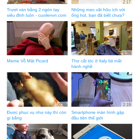
2:17
Trượt ván bằng 2 ngón tay
Những mẹo vặt hữu ích với
siêu đỉnh luôn - cuoilenvn.com
ống hút, bạn đã biết chưa?
1:20
Meme Vỗ Mặt Picard
Thợ cắt tóc ở Italy bịt mắt
hành nghề
0:30
2:19
Được phục vụ như này thì còn
Smartphone màn hình gập
gì bằng
đầu tiên thế giới