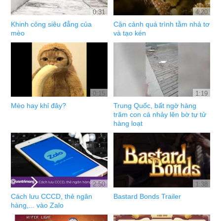
0:31
4:20
Khinh công siêu đẳng của
Cận cảnh quá trình tằm nhả tơ
mèo
và tạo kén
0:15
1:19
Mèo hay khỉ đây?
Trung Quốc, bất ngờ hàng
trăm con cá nhảy lên bờ tự tử
hàng loạt
2:50
1:38
Cách lưu CCCD, thẻ ngân
Bastard Bonds Trailer
hàng,... vào Zalo