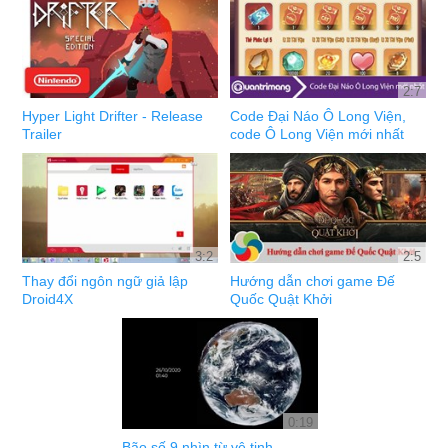
2:7
Hyper Light Drifter - Release
Code Đại Náo Ô Long Viện,
Trailer
code Ô Long Viện mới nhất
3:2
2:5
Thay đổi ngôn ngữ giả lập
Hướng dẫn chơi game Đế
Droid4X
Quốc Quật Khởi
0:19
Bão số 9 nhìn từ vệ tinh