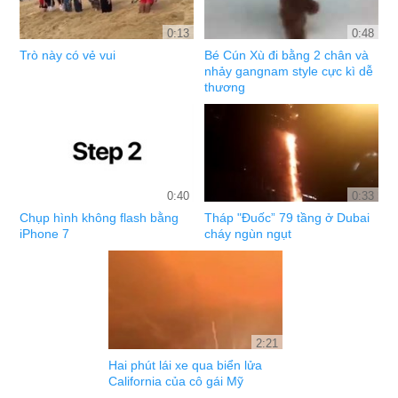
0:13
0:48
Trò này có vẻ vui
Bé Cún Xù đi bằng 2 chân và
nhảy gangnam style cực kì dễ
thương
0:40
0:33
Chụp hình không flash bằng
Tháp "Đuốc” 79 tầng ở Dubai
iPhone 7
cháy ngùn ngụt
2:21
Hai phút lái xe qua biển lửa
California của cô gái Mỹ