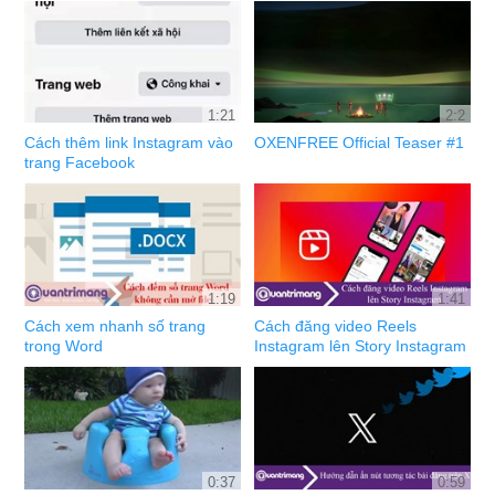
1:21
2:2
Cách thêm link Instagram vào
OXENFREE Official Teaser #1
trang Facebook
1:19
1:41
Cách xem nhanh số trang
Cách đăng video Reels
trong Word
Instagram lên Story Instagram
0:37
0:59