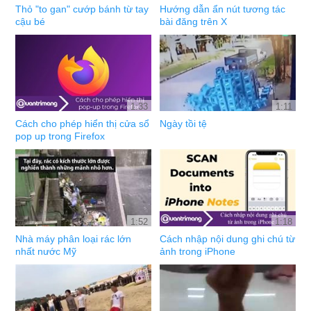
Thỏ "to gan" cướp bánh từ tay
Hướng dẫn ẩn nút tương tác
cậu bé
bài đăng trên X
1:33
1:11
Cách cho phép hiển thị cửa sổ
Ngày tồi tệ
pop up trong Firefox
1:52
1:18
Nhà máy phân loại rác lớn
Cách nhập nội dung ghi chú từ
nhất nước Mỹ
ảnh trong iPhone