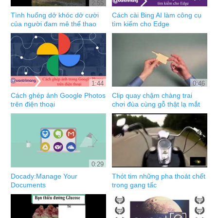
2:55
Tình huống dở khóc dở cười
Cách cài Bing AI làm công cụ
của người đam mê thể thao
tìm kiếm cho Edge
1:44
0:46
Cách ghép ảnh Google Photos
Clip quay chậm chàng trai
trên điện thoại
chơi đùa cùng gỗ thật lạ mắt
0:29
Docady:Manage Your
Thót tim những pha thoát chết
Documents
trong gang tấc