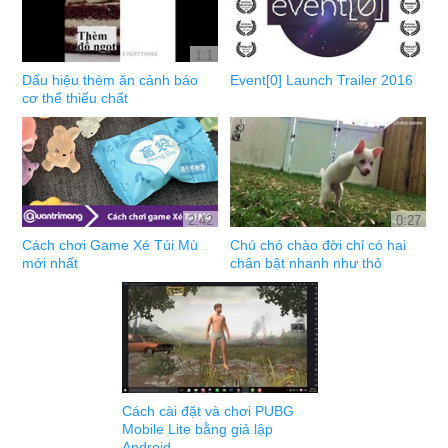
1:1
Dấu hiệu thèm ăn cảnh báo
Event[0] Launch Trailer 2016
cơ thể thiếu chất
2:42
0:27
Cách chơi Game Xé Túi Mù
Chú chó chào đời chỉ có hai
mới nhất
chân bật nhanh như thỏ
Cách cài đặt và chơi PUBG
Mobile Lite bằng giả lập
Android