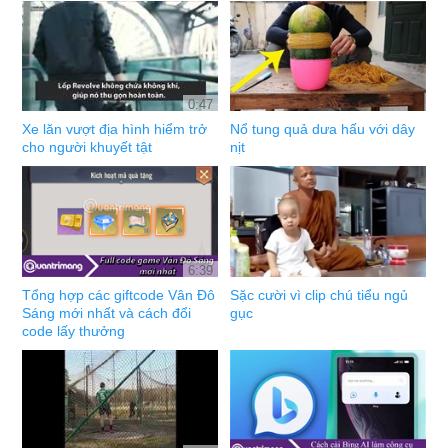
0:47
Xe lăn vượt địa hình hiểm trở
Nổ tung quả dưa hấu với dây
cho người khuyết tật
nịt
6:39
Tổng hợp các giftcode Vân Đô
Sặc cười vì clip chú tiểu ngủ
Sáng mới nhất và cách đổi
gục
code lấy thưởng