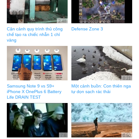
2:48
Cận cảnh quy trình thủ công
Defense Zone 3
chế tạo ra chiếc nhẫn 1 chỉ
vàng
0:21
Samsung Note 9 vs S9+
Một cảnh buồn: Con thiên nga
iPhone X OnePlus 6 Battery
tự dọn sạch rác thải
Life DRAIN TEST
7:6
0:50