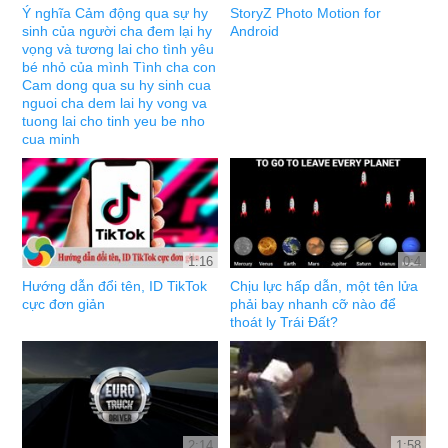
Ý nghĩa Cảm động qua sự hy
StoryZ Photo Motion for
sinh của người cha đem lại hy
Android
vọng và tương lai cho tình yêu
bé nhỏ của mình Tình cha con
Cam dong qua su hy sinh cua
nguoi cha dem lai hy vong va
tuong lai cho tinh yeu be nho
cua minh
1:16
0:4
Hướng dẫn đổi tên, ID TikTok
Chịu lực hấp dẫn, một tên lửa
cực đơn giản
phải bay nhanh cỡ nào để
thoát ly Trái Đất?
2:14
1:58