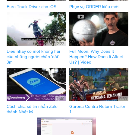
Euro Truck Driver cho iOS
Phục vụ ORDER kiểu mới
2:22
Điệu nhảy có một không hai
Full Moon: Why Does It
của những người chân 'dài'
Happen? How Does It Affect
3m
Us? | Video
1:40
0:30
Cách chia sẻ tin nhắn Zalo
Garena Contra Return Trailer
thành Nhật ký
1