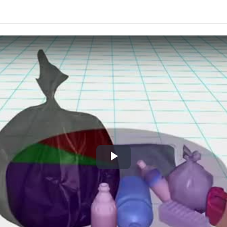
Play
Video