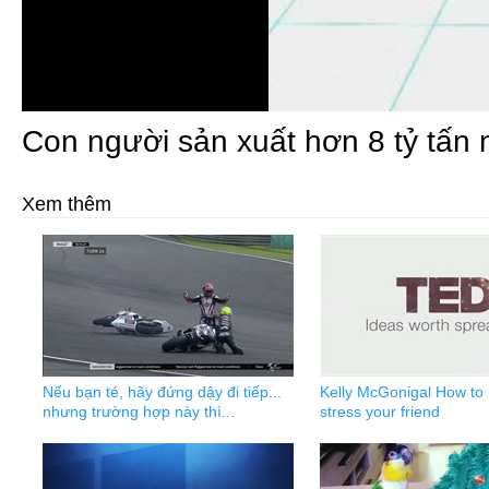
Con người sản xuất hơn 8 tỷ tấn
Xem thêm
Nếu bạn té, hãy đứng dậy đi tiếp...
Kelly McGonigal How to
nhưng trường hợp này thì...
stress your friend