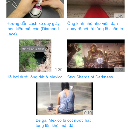
1:45
Hướng dẫn cách xỏ dây giày
Ống kính nhỏ như viên đạn
theo kiểu mắt cáo (Diamond
quay rõ nét tới từng lỗ chân tơ
Lace)
1:30
1:23
Hồ bơi dưới lòng đất ở Mexico
Styx Shards of Darkness
0:10
Bé gái Mexico bị cột nước hất
tung lên khỏi mặt đất