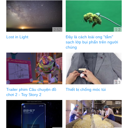
2:52
1:2
Lost in Light
Đây là cách loài ong "tắm"
sạch lớp bụi phấn trên người
chúng
1:3
Trailer phim Câu chuyện đồ
Thiết bị chống móc túi
chơi 2 - Toy Story 2