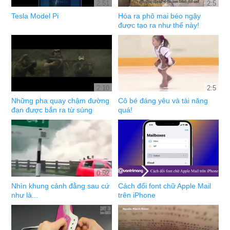
2:51
2:5
Tesla Model Pi
Hóa ra phô mai béo ngậy
được tạo ra như thế này!
2:10
2:5
Những pha quay chậm đường
Cô bé đáng yêu và tài năng
đạn được bắn ra từ súng
quá!
0:52
Nhìn khung cảnh đằng sau cứ
Cách đổi font chữ Apple Mail
như là...
trên iPhone