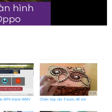
0:24
ile MP4 thành WMV
Chiếc hộp cần 3 bước để mở