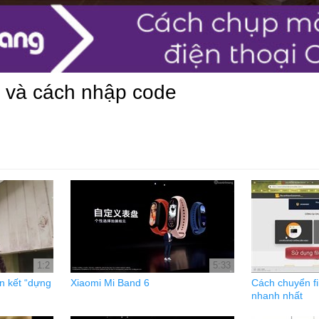
 và cách nhập code
1:2
5:33
n kết “dựng
Xiaomi Mi Band 6
Cách chuyển f
nhanh nhất