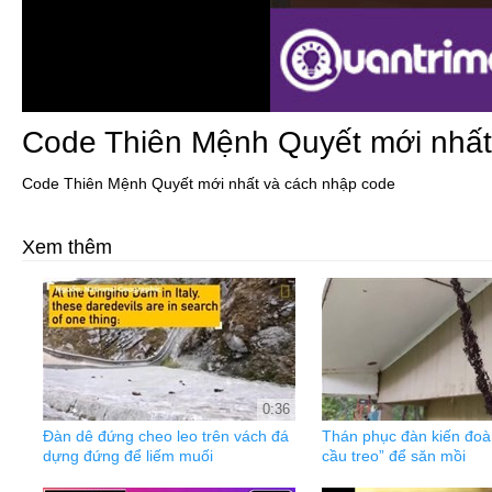
Code Thiên Mệnh Quyết mới nhất
Code Thiên Mệnh Quyết mới nhất và cách nhập code
Xem thêm
0:36
Đàn dê đứng cheo leo trên vách đá
Thán phục đàn kiến đoà
dựng đứng để liếm muối
cầu treo” để săn mồi