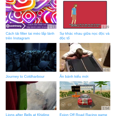
1:17
1:29
Cách tải filter tai mèo lấp lánh
Sự khác nhau giữa nọc độc và
trên Instagram
độc tố
0:6
Journey to Coldharbour
Ăn bánh kiểu mới
1:54
Lions after Bells at Khiding
Exion Off Road Racing game