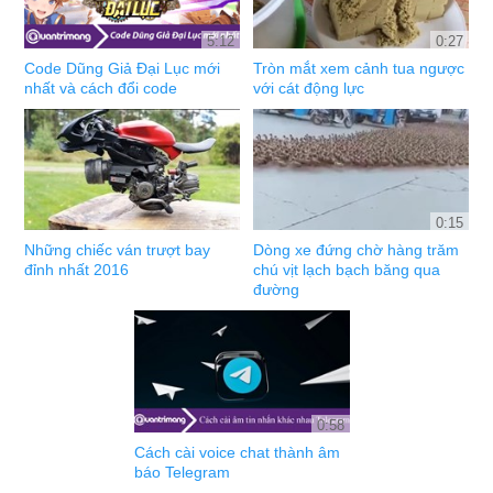
5:12
0:27
Code Dũng Giả Đại Lục mới
Tròn mắt xem cảnh tua ngược
nhất và cách đổi code
với cát động lực
0:15
Những chiếc ván trượt bay
Dòng xe đứng chờ hàng trăm
đỉnh nhất 2016
chú vịt lạch bạch băng qua
đường
0:58
Cách cài voice chat thành âm
báo Telegram