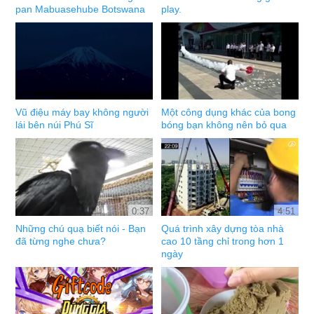
pan Mabuasehube Botswana
play.
Vũ điệu máy bay không người
Một công dụng khác của bong
lái bên núi Phú Sĩ
bóng bạn không nên bỏ qua
0:37
4:51
Những chú quạ biết nói - Bạn
Quá trình xây dựng tòa nhà
đã từng nghe chưa?
cao 10 tầng chỉ trong hơn 1
ngày