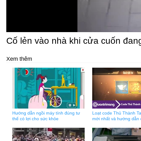
Cố lẻn vào nhà khi cửa cuốn đang
Xem thêm
Hướng dẫn ngồi máy tính đúng tư
Loạt code Thủ Thành T
thế có lợi cho sức khỏe
mới nhất và hướng dẫn 