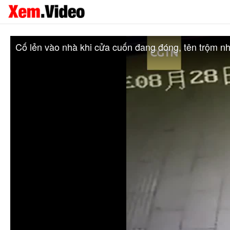
Cố lẻn vào nhà khi cửa cuốn đang đóng, tên trộm nh