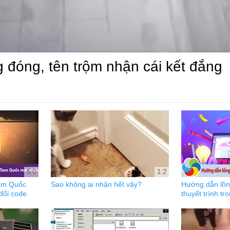
 đóng, tên trộm nhận cái kết đắng
5:0
1:2
am Quốc
Sao không ai nhận hết vậy?
Hướng dẫn lồng
đổi code
thuyết trình t