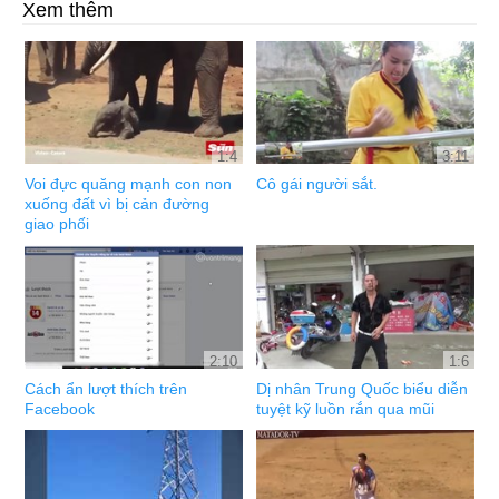
Xem thêm
1:4
3:11
Voi đực quăng mạnh con non
Cô gái người sắt.
xuống đất vì bị cản đường
giao phối
2:10
1:6
Cách ẩn lượt thích trên
Dị nhân Trung Quốc biểu diễn
Facebook
tuyệt kỹ luồn rắn qua mũi