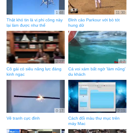
1:48
11:30
Thật khó tin là vị phi công này
Đỉnh cảo Parkour với bò tót
lại làm được như thế
hung dữ
2:23
4:7
Cô gái có siêu năng lực đáng
Cá voi xám bất ngờ 'làm nũng'
kinh ngạc
du khách
0:17
2:19
Vẽ tranh cực đỉnh
Cách đổi màu thư mục trên
máy Mac