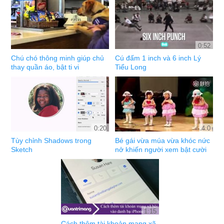
0:52
Chú chó thông minh giúp chủ
Cú đấm 1 inch và 6 inch Lý
thay quần áo, bật ti vi
Tiểu Long
0:20
4:0
Tùy chỉnh Shadows trong
Bé gái vừa múa vừa khóc nức
Sketch
nở khiến người xem bật cười
1:15
Cách thêm tài khoản mạng xã