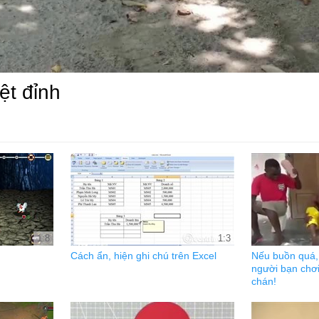
ệt đỉnh
1:8
1:3
Cách ẩn, hiện ghi chú trên Excel
Nếu buồn quá, 
người bạn chơi
chán!