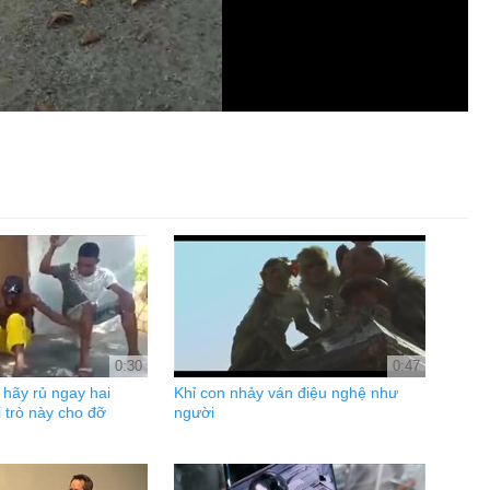
0:30
0:47
hãy rủ ngay hai
Khỉ con nhảy ván điệu nghệ như
 trò này cho đỡ
người