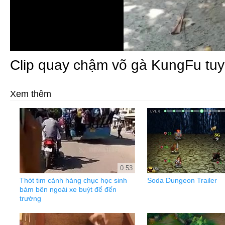
Clip quay chậm võ gà KungFu tuy
Xem thêm
0:53
Thót tim cảnh hàng chục học sinh
Soda Dungeon Trailer
bám bên ngoài xe buýt để đến
trường