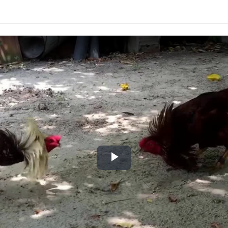
Play
Video