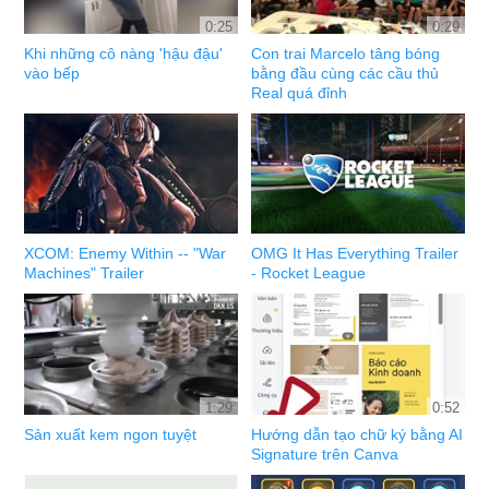
0:25
0:29
Khi những cô nàng 'hậu đậu'
Con trai Marcelo tâng bóng
vào bếp
bằng đầu cùng các cầu thủ
Real quá đỉnh
XCOM: Enemy Within -- "War
OMG It Has Everything Trailer
Machines" Trailer
- Rocket League
1:29
0:52
Sản xuất kem ngon tuyệt
Hướng dẫn tạo chữ ký bằng AI
Signature trên Canva