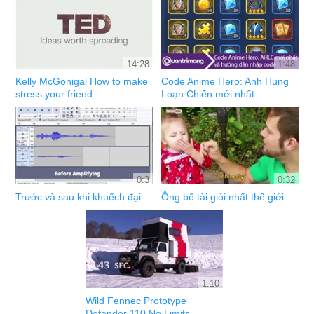
14:28
1:48
Kelly McGonigal How to make
Code Anime Hero: Anh Hùng
stress your friend
Loạn Chiến mới nhất
0:3
0:32
Trước và sau khi khuếch đại
Ông bố tài giỏi nhất thế giới
1:10
Wild Fennec Prototype
Defender 110 No Limits