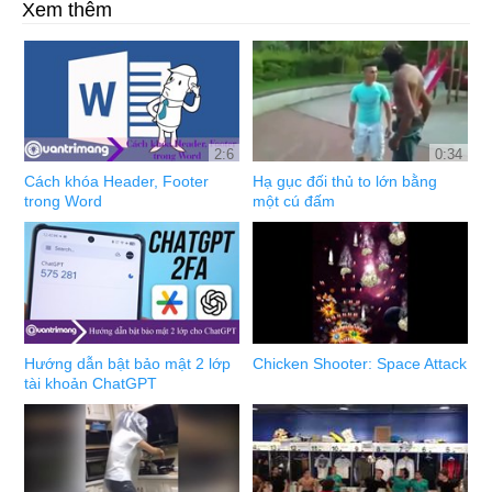
Xem thêm
2:6
0:34
Cách khóa Header, Footer
Hạ gục đối thủ to lớn bằng
trong Word
một cú đấm
Hướng dẫn bật bảo mật 2 lớp
Chicken Shooter: Space Attack
tài khoản ChatGPT