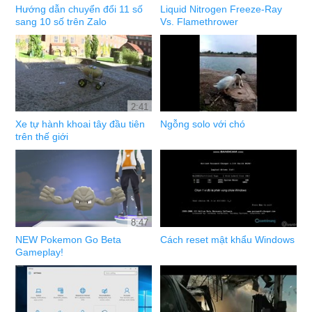
Hướng dẫn chuyển đổi 11 số
Liquid Nitrogen Freeze-Ray
sang 10 số trên Zalo
Vs. Flamethrower
2:41
Xe tự hành khoai tây đầu tiên
Ngỗng solo với chó
trên thế giới
8:47
NEW Pokemon Go Beta
Cách reset mật khẩu Windows
Gameplay!