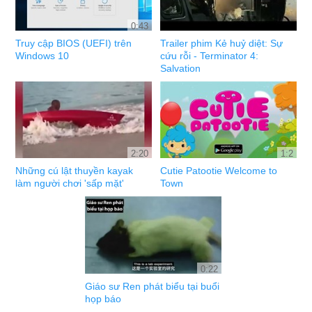
0:43
Truy cập BIOS (UEFI) trên
Trailer phim Kẻ huỷ diệt: Sự
Windows 10
cứu rỗi - Terminator 4:
Salvation
2:20
1:2
Những cú lật thuyền kayak
Cutie Patootie Welcome to
làm người chơi 'sấp mặt'
Town
0:22
Giáo sư Ren phát biểu tại buổi
họp báo