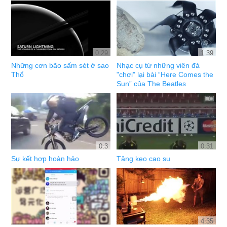
0:29
1:39
Những cơn bão sấm sét ở sao
Nhạc cụ từ những viên đá
Thổ
"chơi" lại bài “Here Comes the
Sun” của The Beatles
0:3
0:31
Sự kết hợp hoàn hảo
Tâng kẹo cao su
4:35