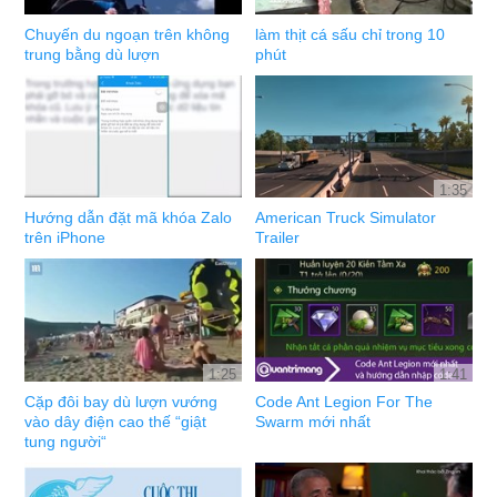
Chuyến du ngoạn trên không
làm thịt cá sấu chỉ trong 10
trung bằng dù lượn
phút
1:35
Hướng dẫn đặt mã khóa Zalo
American Truck Simulator
trên iPhone
Trailer
1:25
1:41
Cặp đôi bay dù lượn vướng
Code Ant Legion For The
vào dây điện cao thế “giật
Swarm mới nhất
tung người“