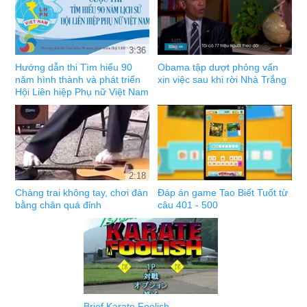
3:36
Hướng dẫn thi Tìm hiểu 90
Obama tập dượt phỏng vấn
năm hình thành và phát triển
xin việc sau khi rời Nhà Trắng
Hội Liên hiệp Phụ nữ Việt Nam
2:18
Chàng trai không tay, chơi đàn
Đáp án game Tao Biết Tuốt từ
bằng chân quá đỉnh
câu 401 - 500
Brief Karate Foolish