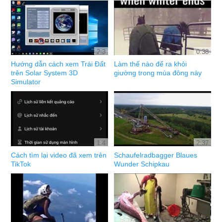
2:3
0:38
Hướng dẫn cách xem Trái Đất
Làm thế nào để ra khỏi
trên Solar System 3D
giường trong mùa đông này
Simulator
1:4
2:37
Cách tìm lại video đã xem trên
Schaufelradbagger Blaues
TikTok
Wunder Schipkau