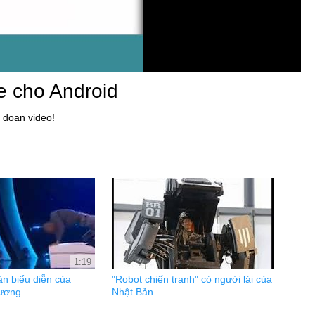
e cho Android
 đoạn video!
1:19
àn biểu diễn của
"Robot chiến tranh" có người lái của
xương
Nhật Bản