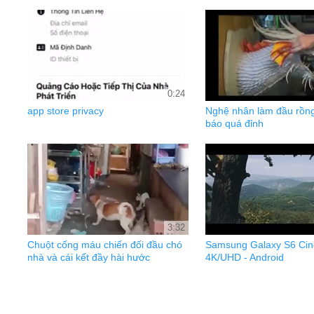
0:24
app store privacy
Nghệ nhân làm đầu rồng
báo quá đỉnh
3:32
Chuột cống máu chiến đối đầu chó
Samsung Galaxy S6 Cin
nhà và cái kết đầy hài hước
4K/UHD - Android