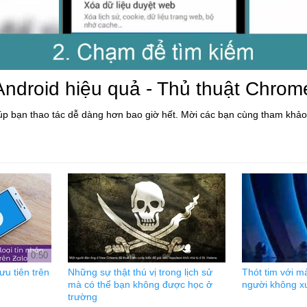
Android hiệu quả - Thủ thuật Chrom
úp bạn thao tác dễ dàng hơn bao giờ hết. Mời các bạn cùng tham khảo
0:50
ưu tiên trên
Những sự thật thú vị trong lịch sử
Thót tim với m
mà có thể bạn không được học ở
người không 
trường