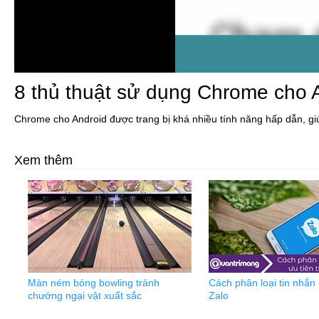
8 thủ thuật sử dụng Chrome cho 
Chrome cho Android được trang bị khá nhiều tính năng hấp dẫn,
gi
Xem thêm
Màn ném bóng bowling tránh
Cách phân loại tin nhắn 
chướng ngại vật xuất sắc
Zalo