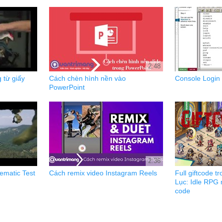
2:48
 từ giấy
Cách chèn hình nền vào
Console Login
PowerPoint
2:36
ematic Test
Cách remix video Instagram Reels
Full giftcode 
Lục: Idle RPG 
code