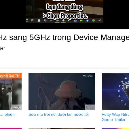
Hz sang 5GHz trong Device Manage
ger
1:30
0:53
a 'phiên
Sứa ma trôi nổi dưới làn nước tối
Fetty Wap Nitr
Game Trailer