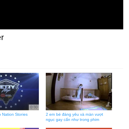
r
0:30
o Nation Stories
2 em bé đáng yêu và màn vượt
ngục gay cấn như trong phim