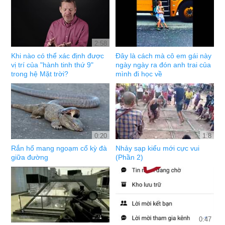
2:58
Khi nào có thể xác định được
Đây là cách mà cô em gái này
vị trí của "hành tinh thứ 9"
ngày ngày ra đón anh trai của
trong hệ Mặt trời?
mình đi học về
0:20
1:8
Rắn hổ mang ngoạm cổ kỳ đà
Nhảy sạp kiểu mới cực vui
giữa đường
(Phần 2)
0:47