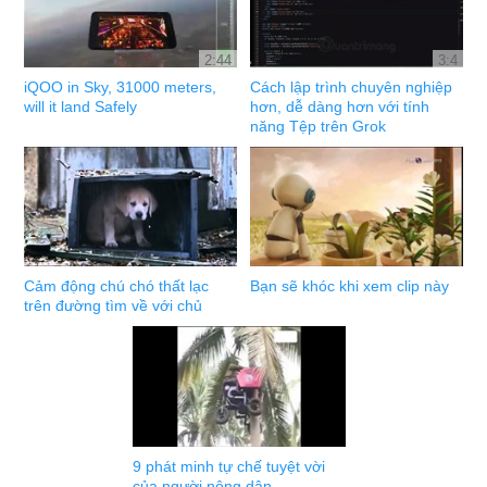
2:44
3:4
iQOO in Sky, 31000 meters,
Cách lập trình chuyên nghiệp
will it land Safely
hơn, dễ dàng hơn với tính
năng Tệp trên Grok
Cảm động chú chó thất lạc
Bạn sẽ khóc khi xem clip này
trên đường tìm về với chủ
9 phát minh tự chế tuyệt vời
của người nông dân