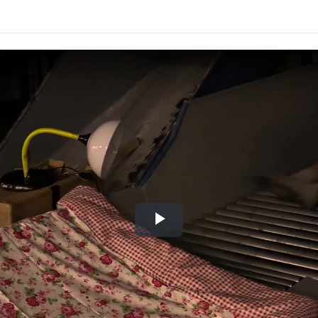
Play
Video