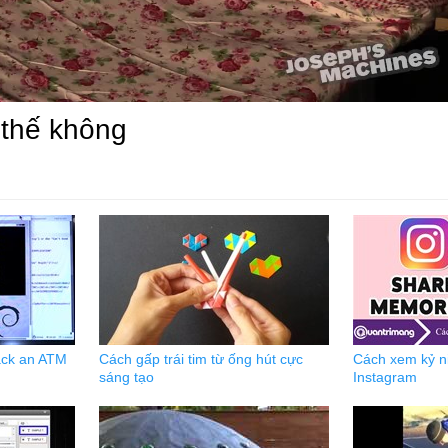
i thế không
ack an ATM
Cách gấp trái tim từ ống hút cực
Cách xem kỷ ni
sáng tạo
Instagram