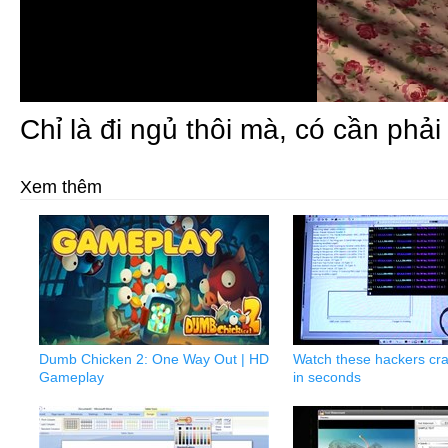
Chỉ là đi ngủ thôi mà, có cần phả
Xem thêm
Dumb Chicken 2: One Way Out | HD
Watch these hackers cr
Gameplay
in seconds