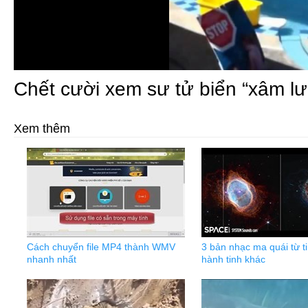
Chết cười xem sư tử biển “xâm lư
Xem thêm
Cách chuyển file MP4 thành WMV
3 bản nhạc ma quái từ t
nhanh nhất
hành tinh khác