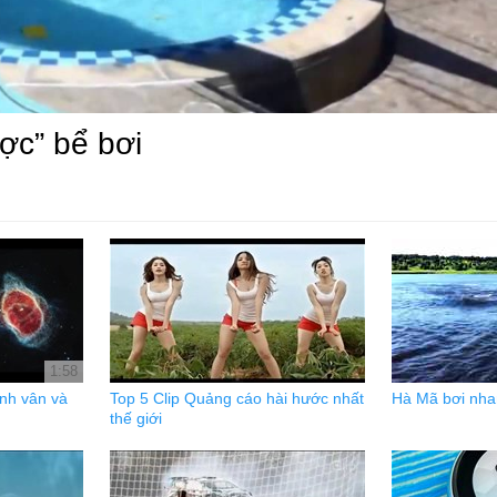
ợc” bể bơi
1:58
inh vân và
Top 5 Clip Quảng cáo hài hước nhất
Hà Mã bơi nha
thế giới