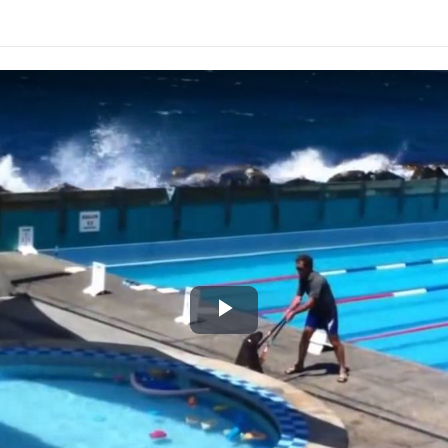
Play
Video