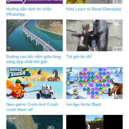
2:30
Hướng dẫn dịch tin nhắn
Kids Learn to Read Gameplay
WhatsApp
0:40
Đường cao tốc nằm giữa lòng
Tới giờ ăn rồi!
sông đẹp nhất thế giới
0:30
New game Cross And Crush:
Ice Age Arctic Blast
crush them all!