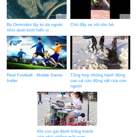
4:32
0:12
Bọ Demodex lấy từ da người
Chó đẩy xe nôi cho bé
nhìn dưới kính hiển vi
Real Football - Mobile Game
Tổng hợp những hành động
trailer
cao cả cứu động vật của con
người
3:33
Khi con gái đánh trống thánh
còn phải chống mắt xem