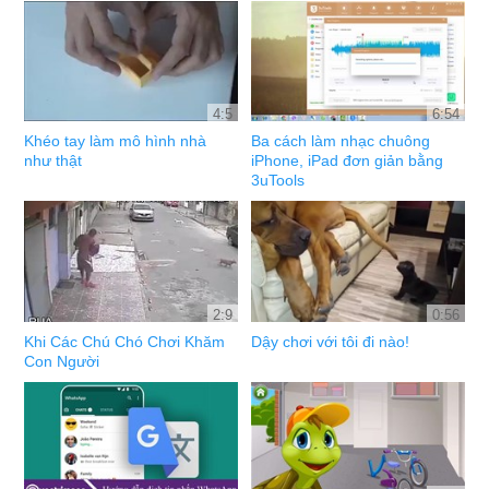
4:5
6:54
Khéo tay làm mô hình nhà
Ba cách làm nhạc chuông
như thật
iPhone, iPad đơn giản bằng
3uTools
2:9
0:56
Khi Các Chú Chó Chơi Khăm
Dậy chơi với tôi đi nào!
Con Người